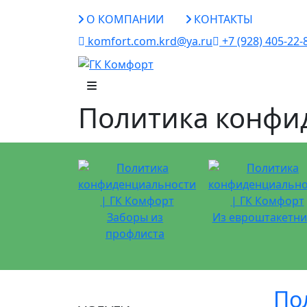
О КОМПАНИИ
КОНТАКТЫ
komfort.com.krd@ya.ru
+7 (928) 405-22-
Политика конфи
Заборы из
Из евроштакетни
профлиста
По