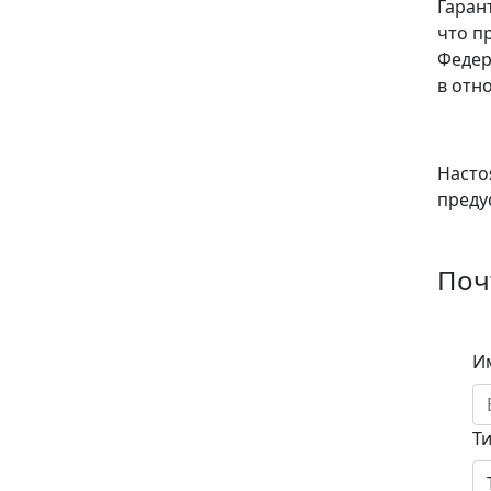
Гаран
что п
Федер
в отн
Насто
преду
Поч
И
Т