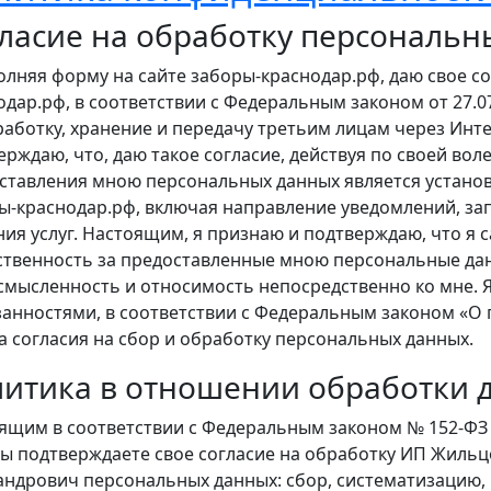
ласие на обработку персональ
полняя форму на сайте заборы-краснодар.рф, даю свое с
одар.рф, в соответствии с Федеральным законом от 27.0
работку, хранение и передачу третьим лицам через Инт
ерждаю, что, даю такое согласие, действуя по своей вол
ставления мною персональных данных является установ
ы-краснодар.рф, включая направление уведомлений, за
ния услуг. Настоящим, я признаю и подтверждаю, что я 
ственность за предоставленные мною персональные данн
смысленность и относимость непосредственно ко мне. 
занностями, в соответствии с Федеральным законом «О п
а согласия на сбор и обработку персональных данных.
итика в отношении обработки 
ящим в соответствии с Федеральным законом № 152-ФЗ 
Вы подтверждаете свое согласие на обработку ИП Жиль
андрович персональных данных: сбор, систематизацию, 