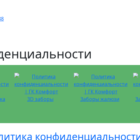
88
денциальности
ка
3D заборы
Заборы жалюзи
З
литика конфиденциальност