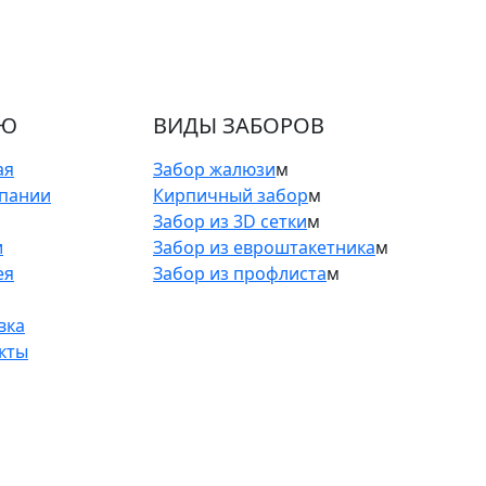
Ю
ВИДЫ ЗАБОРОВ
ая
Забор жалюзи
м
пании
Кирпичный забор
м
Забор из 3D сетки
м
и
Забор из евроштакетника
м
ея
Забор из профлиста
м
вка
кты