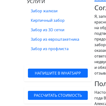
УСЛУГИ
Сог
Забор жалюзи
Я, за
Кирпичный забор
красн
на об
Забор из 3D сетки
подтв
предо
Забор из евроштакетника
забор
Забор из профлиста
оказа
ответ
недву
и обя
НАПИШИТЕ В WHATSAPP
отзыв
Пол
Насто
РАССЧИТАТЬ СТОИМОСТЬ
года 
Алекс