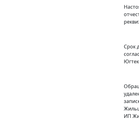
Насто
отчес
рекви
Срок 
согла
Югтек
Обращ
удале
запис
Жильц
ИП Жи